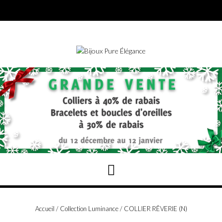
Skip
to
content
Accueil
/
Collection Luminance
/ COLLIER RÊVERIE (N)