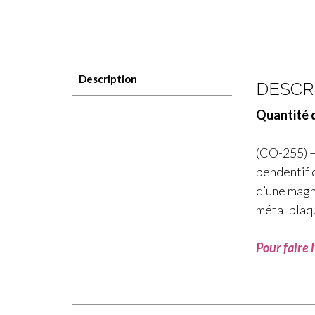
Description
DESCR
Quantité d
(CO-255) —
pendentif d
d’une magn
métal plaq
Pour faire 